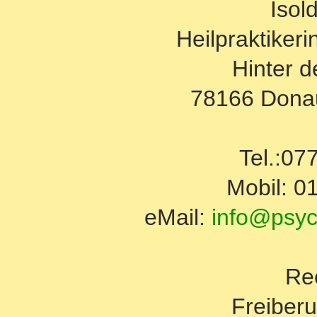
Isol
Heilpraktikeri
Hinter 
78166 Dona
Tel.:07
Mobil: 0
eMail:
info@psyc
Re
Freiberu